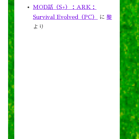
MOD話（S+）：ARK：
Survival Evolved（PC）
に
黎
より