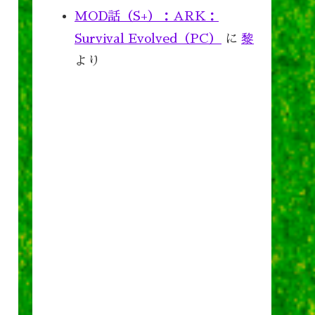
MOD話（S+）：ARK：
Survival Evolved（PC）
に
黎
より