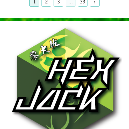
1
2
3
…
33