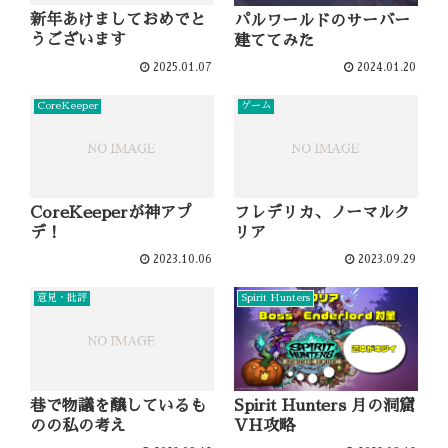
新年あけましておめでと
パルワールドのサーバー
うございます
建ててみた
2025.01.07
2024.01.20
CoreKeeper
ゲーム
CoreKeeperが神アプ
フレデリカ、ノーマルク
デ！
リア
2023.10.06
2023.09.29
意見・批評
Spirit Hunters
巷で物議を醸しているも
Spirit Hunters 月の洞窟
のの私の考え
VH攻略