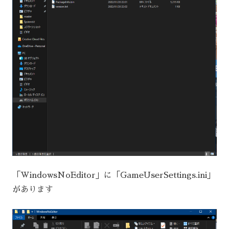
「WindowsNoEditor」に「GameUserSettings.ini」
があります