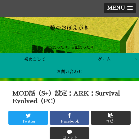
MENU
黎のおぼえがき
実況だったり、日記だったり
初めまして
ゲーム
お問い合わせ
MOD話（S+）設定：ARK：Survival
Evolved（PC）
Twitter
Facebook
コピー
コメント