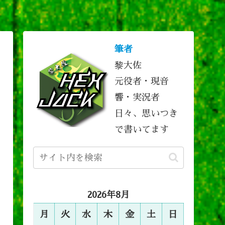
筆者
黎大佐
元役者・現音
響・実況者
日々、思いつき
で書いてます
2026年8月
月
火
水
木
金
土
日