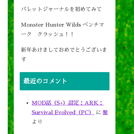
バレットジャーナルを初めてみて
Monster Hunter Wilds ベンチマ
ーク クラッシュ！！
新年あけましておめでとうございま
す
最近のコメント
MOD話（S+）設定：ARK：
Survival Evolved（PC）
に
黎
より