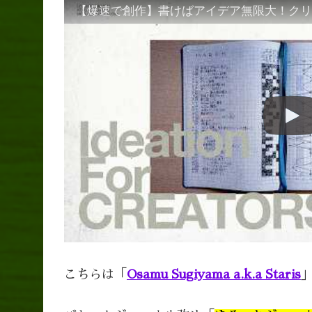
【爆速で創作】書けばアイデア無限大！クリ
こちらは「
Osamu Sugiyama a.k.a Staris