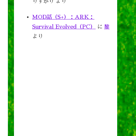
りすがり
より
MOD話（S+）：ARK：
Survival Evolved（PC）
に
黎
より