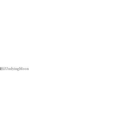
伝UndyingMoon