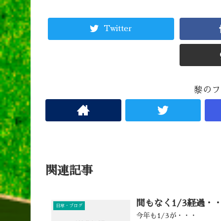
Twitter
黎のフ
関連記事
間もなく1/3経過・
日常・ブログ
今年も1/3が・・・