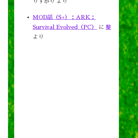
りすがり
より
MOD話（S+）：ARK：
Survival Evolved（PC）
に
黎
より