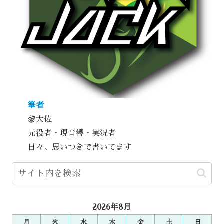
筆者
黎大佐
元役者・現音響・実況者
日々、思いつきで書いてます
2026年8月
月
火
水
木
金
土
日