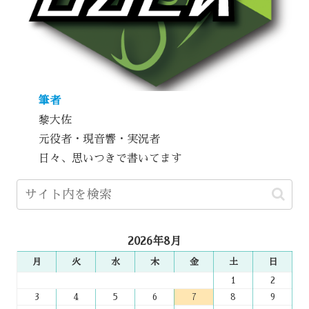
筆者
黎大佐
元役者・現音響・実況者
日々、思いつきで書いてます
2026年8月
月
火
水
木
金
土
日
1
2
3
4
5
6
7
8
9