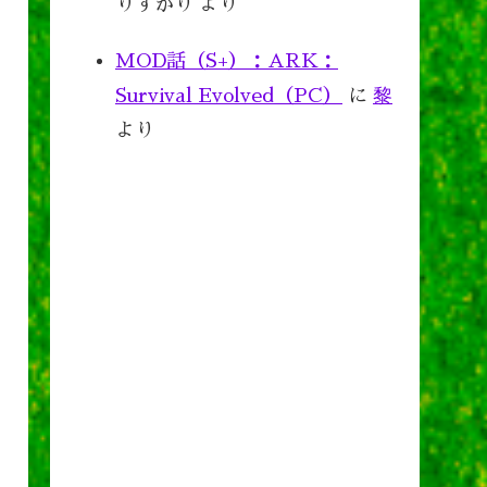
りすがり
より
MOD話（S+）：ARK：
Survival Evolved（PC）
に
黎
より