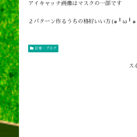
アイキャッチ画像はマスクの一部です
２パターン作るうちの格好いい方(๑╹ω╹๑ 
日常・ブログ
ス