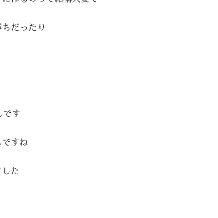
がちだったり
んです
んですね
ました