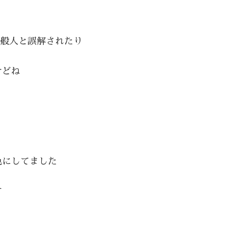
一般人と誤解されたり
けどね
色にしてました
す