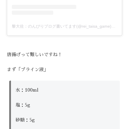
黎大佐：のんびりブログ書いてます(@rei_taisa_game)がシェアした投稿
唐揚げって難しいですね！
まず「ブライン液」
水：100ml
塩：5g
砂糖：5g