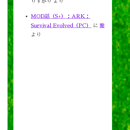
りすがり
より
MOD話（S+）：ARK：
Survival Evolved（PC）
に
黎
より