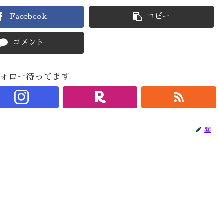
Facebook
コピー
コメント
ォロー待ってます
黎
！