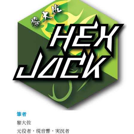
筆者
黎大佐
元役者・現音響・実況者