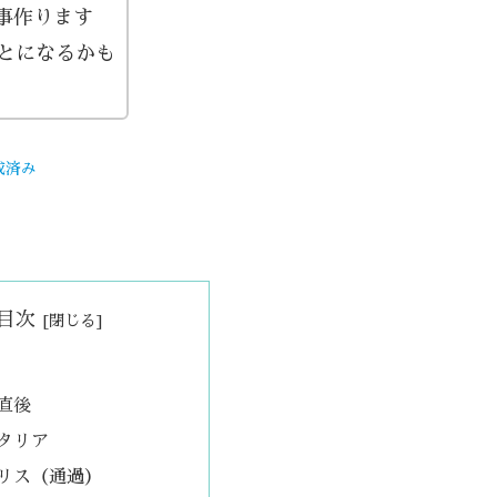
事作ります
ことになるかも
成済み
目次
直後
タリア
リス（通過）