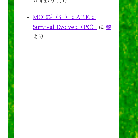
りすがり
より
MOD話（S+）：ARK：
Survival Evolved（PC）
に
黎
より