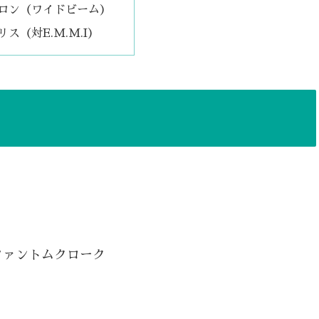
ロン（ワイドビーム）
リス（対E.M.M.I）
ファントムクローク