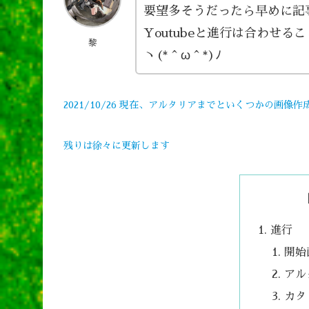
要望多そうだったら早めに記
Youtubeと進行は合わせる
黎
ヽ(*＾ω＾*)ﾉ
2021/10/26 現在、アルタリアまでといくつ
かの
画像作
残りは徐々に更新します
進行
開始
アル
カタ