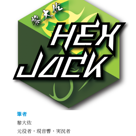
筆者
黎大佐
元役者・現音響・実況者