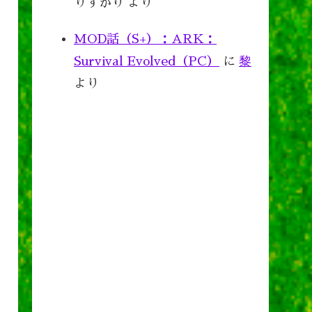
りすがり
より
MOD話（S+）：ARK：
Survival Evolved（PC）
に
黎
より