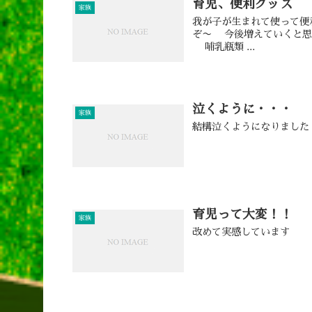
育児、便利グッズ
家族
我が子が生まれて使って便
ぞ〜 今後増えていくと思
哺乳瓶類 ...
泣くように・・・
家族
結構泣くようになりました
育児って大変！！
家族
改めて実感しています