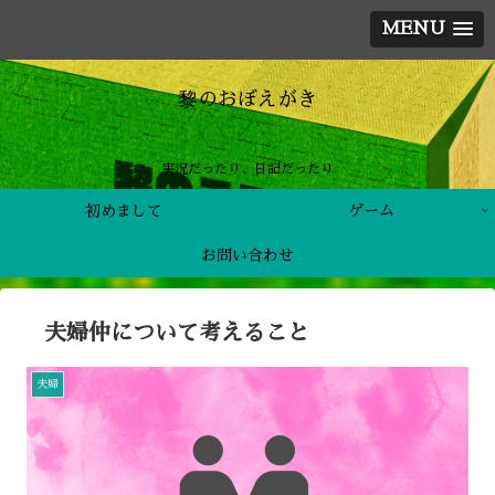
MENU
黎のおぼえがき
実況だったり、日記だったり
初めまして
ゲーム
お問い合わせ
夫婦仲について考えること
夫婦