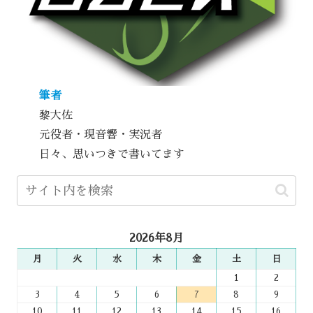
筆者
黎大佐
元役者・現音響・実況者
日々、思いつきで書いてます
2026年8月
月
火
水
木
金
土
日
1
2
3
4
5
6
7
8
9
10
11
12
13
14
15
16