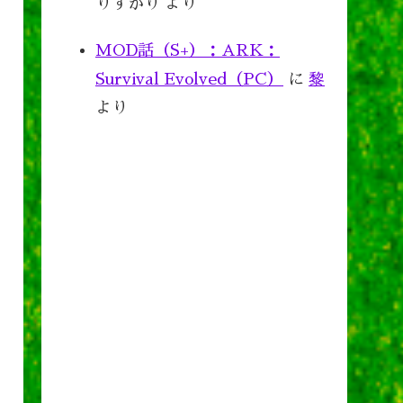
りすがり
より
MOD話（S+）：ARK：
Survival Evolved（PC）
に
黎
より