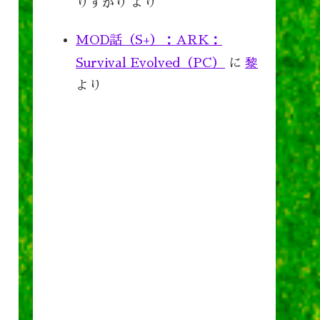
りすがり
より
MOD話（S+）：ARK：
Survival Evolved（PC）
に
黎
より